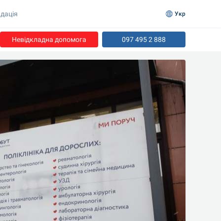
дація
Укр
Невідкладна допомога
097 495 2 888