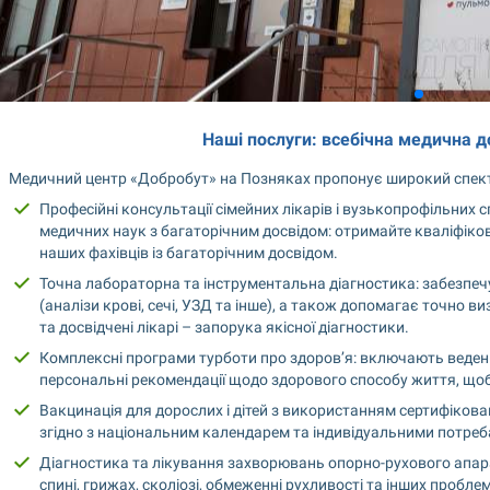
Наші послуги: всебічна медична д
Медичний центр «Добробут» на Позняках пропонує широкий спектр
Професійні консультації сімейних лікарів і вузькопрофільних сп
медичних наук з багаторічним досвідом: отримайте кваліфіков
наших фахівців із багаторічним досвідом.
Точна лабораторна та інструментальна діагностика: забезпечу
(аналізи крові, сечі, УЗД та інше), а також допомагає точно 
та досвідчені лікарі – запорука якісної діагностики.
Комплексні програми турботи про здоров’я: включають ведення
персональні рекомендації щодо здорового способу життя, щоб
Вакцинація для дорослих і дітей з використанням сертифікова
згідно з національним календарем та індивідуальними потреб
Діагностика та лікування захворювань опорно-рухового апарату
спині, грижах, сколіозі, обмеженні рухливості та інших пробл