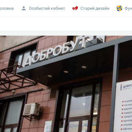
оловна
Особистий кабінет
Старий дизайн
Фун