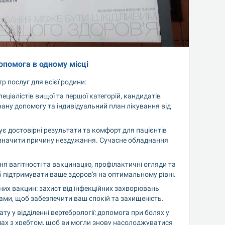
опомога в одному місці
 послуг для всієї родини:
еціалістів вищої та першої категорій, кандидатів 
ану допомогу та індивідуальний план лікування від 
є достовірні результати та комфорт для пацієнтів 
визначити причину нездужання. Сучасне обладнання 
 вагітності та вакцинацію, профілактичні огляди та 
 підтримувати ваше здоров'я на оптимальному рівні.
них вакцин: захист від інфекційних захворювань 
ами, щоб забезпечити ваш спокій та захищеність.
 у відділенні вертебрології: допомога при болях у 
емах з хребтом, щоб ви могли знову насолоджуватися 