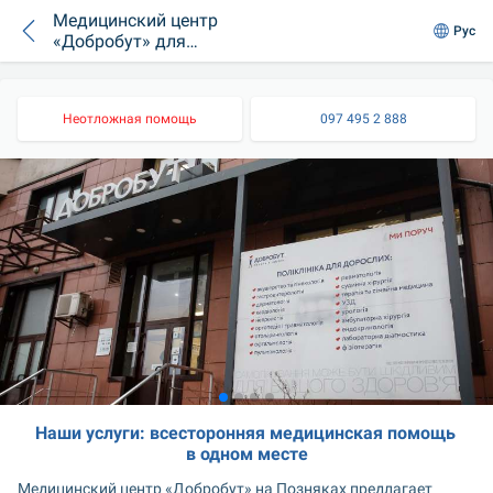
Медицинский центр
Рус
«Добробут» для
взрослых на
Позняках
Неотложная помощь
097 495 2 888
Наши услуги: всесторонняя медицинская помощь 
в одном месте
Медицинский центр «Добробут» на Позняках предлагает 