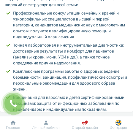
широкий спектр услуг для всей семьи:
Профессиональные консультации семейных врачей и 
узкопрофильных специалистов высшей и первой 
категории, кандидатов медицинских наук с многолетним 
опытом: получите квалифицированную помощь и 
индивидуальный план лечения.
Точная лабораторная и инструментальная диагностика: 
достоверные результаты и комфорт для пациентов 
(анализы крови, мочи, УЗИ и др.), а также точное 
определение причин недомогания.
Комплексные программы заботы о здоровье: ведение 
беременности, вакцинация, профилактические осмотры и 
персональные рекомендации для здорового образа 
жизни.
Вакцинация для взрослых и детей сертифицированными 
вакцинами: защита от инфекционных заболеваний по 
нацкалендарю и индивидуальным показаниям.
Диагностика и лечение заболеваний опорно-
двигательного аппарата в отделении вертебрологии: 
Добробут
Информация
Пациенту
Главная
Личный кабинет
Старый дизайн
Фондация
помощь при болях в спине, грыжах, сколиозе, 