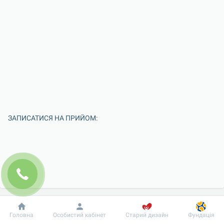
ЗАПИСАТИСЯ НА ПРИЙОМ:
Добробут
Інформація
Пацієнту
Головна
Особистий кабінет
Старий дизайн
Фундація
Введіть Ваше ім'я