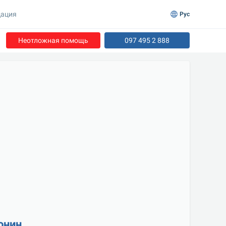
ация
Рус
Неотложная помощь
097 495 2 888
онин