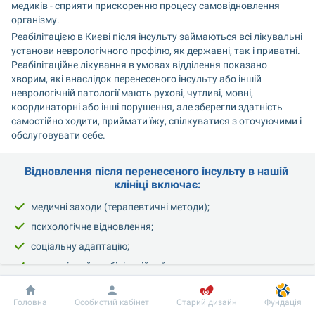
медиків - сприяти прискоренню процесу самовідновлення 
організму.
Реабілітацією в Києві після інсульту займаються всі лікувальні 
установи неврологічного профілю, як державні, так і приватні. 
Реабілітаційне лікування в умовах відділення показано 
хворим, які внаслідок перенесеного інсульту або іншій 
неврологічній патології мають рухові, чутливі, мовні, 
координаторні або інші порушення, але зберегли здатність 
самостійно ходити, приймати їжу, спілкуватися з оточуючими і 
обслуговувати себе.
Відновлення після перенесеного інсульту в нашій 
клініці включає:
медичні заходи (терапевтичні методи);
психологічне відновлення;
соціальну адаптацію;
педагогічний реабілітаційний комплекс.
Добробут
Інформація
Пацієнту
Відновлювальні заходи повинні починатися якомога раніше, 
Головна
Особистий кабінет
Старий дизайн
Фундація