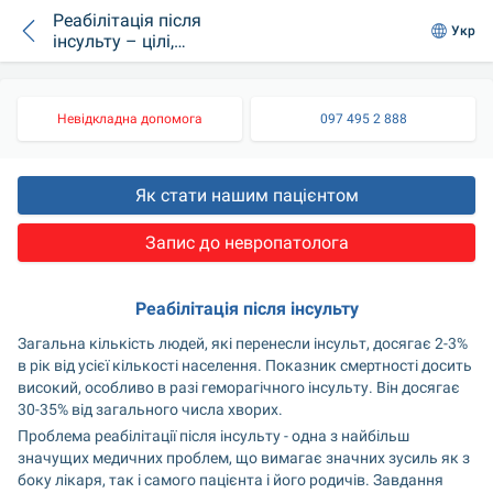
Реабілітація після
Укр
інсульту – цілі,
види. Прогноз і
профілактика
рецидивів хвороби
Невідкладна допомога
097 495 2 888
Як стати нашим пацієнтом
Запис до невропатолога
Реабілітація після інсульту
Загальна кількість людей, які перенесли інсульт, досягає 2-3% 
в рік від усієї кількості населення. Показник смертності досить 
високий, особливо в разі геморагічного інсульту. Він досягає 
30-35% від загального числа хворих.
Проблема реабілітації після інсульту - одна з найбільш 
значущих медичних проблем, що вимагає значних зусиль як з 
боку лікаря, так і самого пацієнта і його родичів. Завдання 