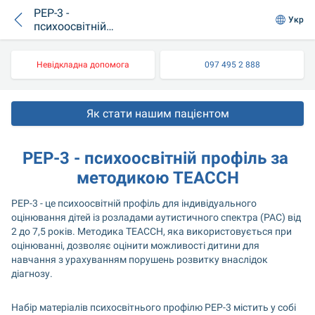
РЕР-3 -
Укр
психоосвітній
профіль за
методикою ТЕАССН
Невідкладна допомога
097 495 2 888
Як стати нашим пацієнтом
РЕР-3 - психоосвітній профіль за 
методикою ТЕАССН
РЕР-3 - це психоосвітній профіль для індивідуального 
оцінювання дітей із розладами аутистичного спектра (РАС) від 
2 до 7,5 років. Методика ТЕАССН, яка використовується при 
оцінюванні, дозволяє оцінити можливості дитини для 
навчання з урахуванням порушень розвитку внаслідок 
діагнозу.
Набір матеріалів психосвітнього профілю РЕР-3 містить у собі 