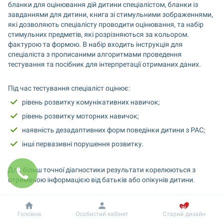
бланки для оцінювання дій дитини спеціалістом, бланки із 
завданнями для дитини, книга зі стимульними зображеннями, 
які дозволяють спеціалісту проводити оцінювання, та набір 
стимульних предметів, які розрізняються за кольором. 
фактурою та формою. В набір входить інструкція для 
спеціаліста з прописаними алгоритмами проведення 
тестування та посібник для інтерпретації отриманих даних.
Під час тестування спеціаліст оцінює:
рівень розвитку комунікативних навичок;
рівень розвитку моторних навичок;
наявність дезадаптивних форм поведінки дитини з РАС;
інші первазивні порушення розвитку.
Для більш точної діагностики результати корелюються з 
отриманою інформацією від батьків або опікунів дитини. 
Результати тестування дозволяють:
Добробут
Інформація
Головна
Особистий кабінет
Старий дизайн
визначити належність дитини до діагностичної групи 