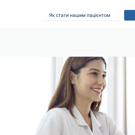
Як стати нашим пацієнтом	