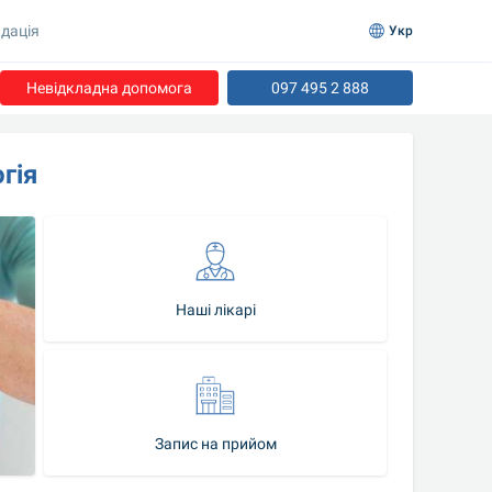
дація
Укр
Невідкладна допомога
097 495 2 888
гія
Наші лікарі
Запис на прийом