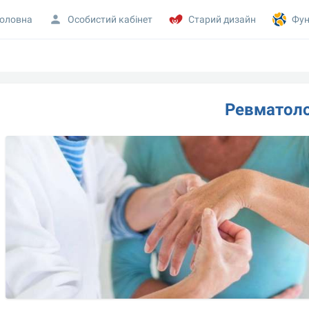
оловна
Особистий кабінет
Старий дизайн
Фун
Ревматоло