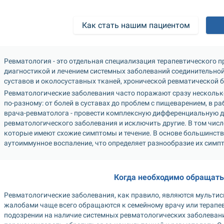
Как стать нашим пациентом
Ревматология - это отдельная специализация терапевтического 
диагностикой и лечением системных заболеваний соединительной 
суставов и околосуставных тканей, хронической ревматической б
Ревматологические заболевания часто поражают сразу несколько
по-разному: от болей в суставах до проблем с пищеварением, в раб
врача-ревматолога - провести комплексную дифференциальную ди
ревматологического заболевания и исключить другие. В том числ
которые имеют схожие симптомы и течение. В основе большинств
аутоиммунное воспаление, что определяет разнообразие их симп
Когда необходимо обращать
Ревматологические заболевания, как правило, являются мульти
жалобами чаще всего обращаются к семейному врачу или терапевт
подозрении на наличие системных ревматологических заболевани