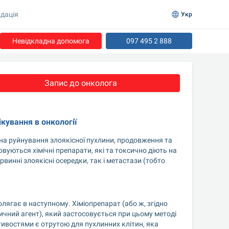
дація
Укр
Невідкладна допомога
097 495 2 888
Запис до онколога
ікування в онкології
х на руйнування злоякісної пухлини, продовження та 
вуються хімічні препарати, які та токсично діють на 
рвинні злоякісні осередки, так і метастази (тобто 
олягає в наступному. Хіміопрепарат (або ж, згідно 
тичний агент), який застосовується при цьому методі 
тивостями є отрутою для пухлинних клітин, яка 