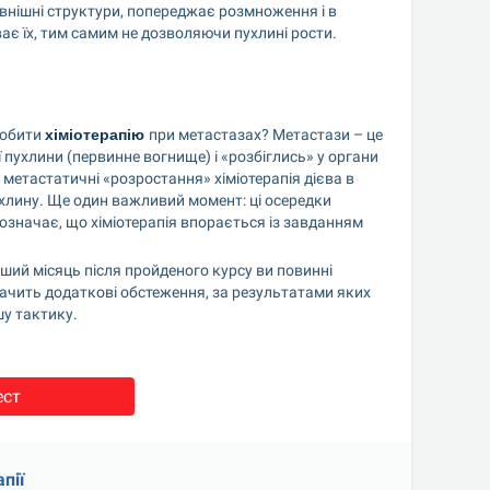
зовнішні структури, попереджає розмноження і в 
ає їх, тим самим не дозволяючи пухлині рости.
робити 
хіміотерапію
при метастазах? Метастази – це 
 пухлини (первинне вогнище) і «розбіглись» у органи 
метастатичні «розростання» хіміотерапія дієва в 
ухлину. Ще один важливий момент: ці осередки 
означає, що хіміотерапія впорається із завданням 
рший місяць після пройденого курсу ви повинні 
ачить додаткові обстеження, за результатами яких 
шу тактику.
ест
пії