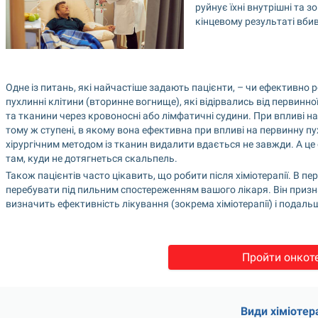
руйнує їхні внутрішні та 
кінцевому результаті вбив
Одне із питань, які найчастіше задають пацієнти, – чи ефективно 
пухлинні клітини (вторинне вогнище), які відірвались від первинної
та тканини через кровоносні або лімфатичні судини. При впливі на 
тому ж ступені, в якому вона ефективна при впливі на первинну п
хірургічним методом із тканин видалити вдається не завжди. А це 
там, куди не дотягнеться скальпель.
Також пацієнтів часто цікавить, що робити після хіміотерапії. В пе
перебувати під пильним спостереженням вашого лікаря. Він призн
визначить ефективність лікування (зокрема хіміотерапії) і подаль
Пройти онкот
Види хіміотера