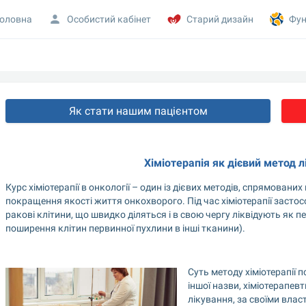
оловна
Особистий кабінет
Старий дизайн
Фун
Як стати нашим пацієнтом
Хіміотерапія як дієвий метод л
Курс хіміотерапії в онкології – один із дієвих методів, спрямовани
покращення якості життя онкохворого. Під час хіміотерапії застосо
ракові клітини, що швидко діляться і в свою чергу ліквідують як пе
поширення клітин первинної пухлини в інші тканини).
Суть методу хіміотерапії п
іншої назви, хіміотерапев
лікування, за своїми влас