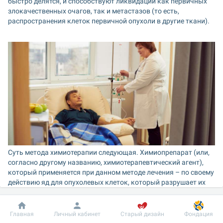
быстро делятся, и способствуют ликвидации как первичных 
злокачественных очагов, так и метастазов (то есть, 
распространения клеток первичной опухоли в другие ткани).
Суть метода химиотерапии следующая. Химиопрепарат (или, 
согласно другому названию, химиотерапевтический агент), 
который применяется при данном методе лечения – по своему 
действию яд для опухолевых клеток, который разрушает их 
внешние и внутренние структуры, предотвращает 
размножение и в конечном результате убивает их, тем самым 
не позволяя опухоли расти.
Добробут
Информация
Пациенту
Главная
Личный кабинет
Старый дизайн
Фондация