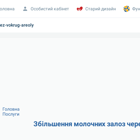
оловна
Особистий кабінет
Старий дизайн
Фун
rez-vokrug-areoly
Головна
Послуги
Збільшення молочних залоз чере