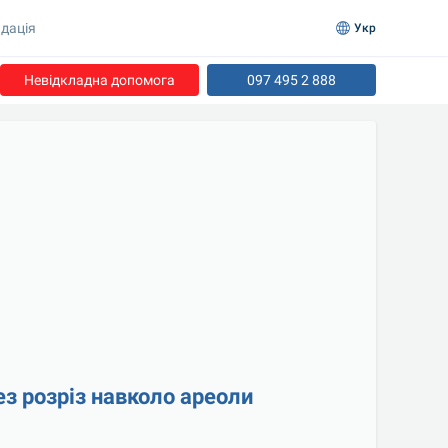
дація
Укр
Невідкладна допомога
097 495 2 888
з розріз навколо ареоли