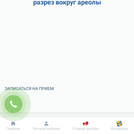
разрез вокруг ареолы
ЗАПИСАТЬСЯ НА ПРИЕМ:
Добробут
Информация
Пациенту
Главная
Личный кабинет
Старый дизайн
Фондация