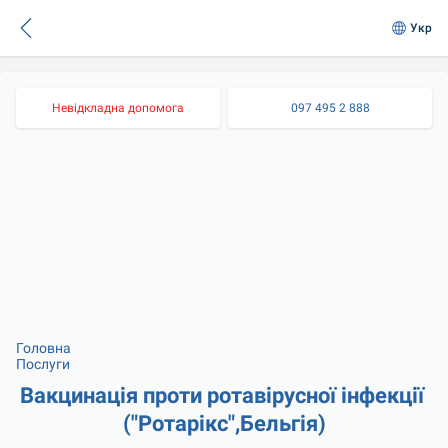
Укр
Невідкладна допомога
097 495 2 888
Головна
Послуги
Вакцинація проти ротавірусної інфекції 
("Ротарікс",Бельгія)