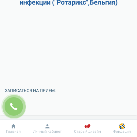
инфекции ("Ротарикс",Бельгия)
ЗАПИСАТЬСЯ НА ПРИЕМ:
Добробут
Информация
Пациенту
Главная
Личный кабинет
Старый дизайн
Фондация