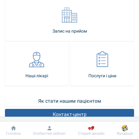
Запис на прийом
Наші лікарі
Послуги і ціни
Як стати нашим пацієнтом
Контакт-центр
Про поліклінічнi підрозділи
Добробут
Інформація
Пацієнту
Головна
Особистий кабінет
Старий дизайн
Фундація