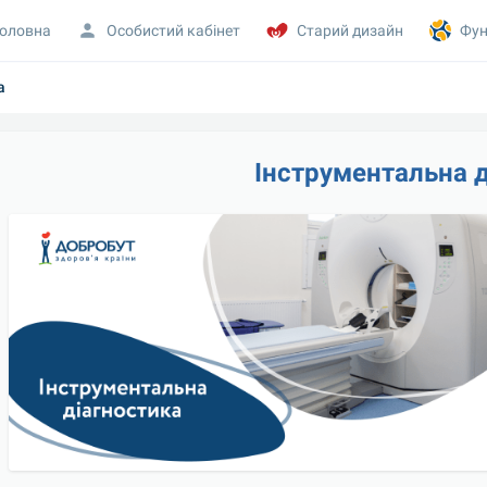
оловна
Особистий кабінет
Старий дизайн
Фун
а
Інструментальна 