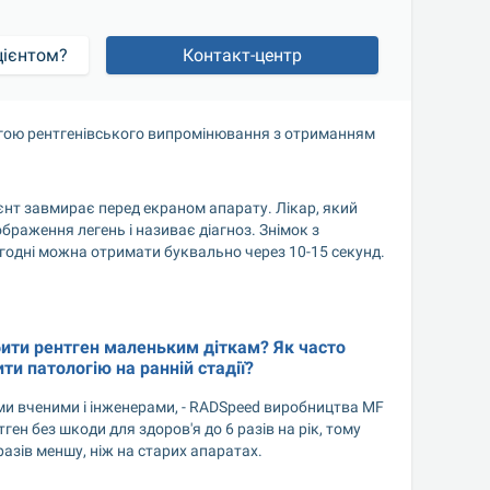
цієнтом?
Контакт-центр
могою рентгенівського випромінювання з отриманням 
єнт завмирає перед екраном апарату. Лікар, який 
браження легень і називає діагноз. Знімок з 
годні можна отримати буквально через 10-15 секунд. 
ити рентген маленьким діткам? Як часто 
и патологію на ранній стадії?
и вченими і інженерами, - RADSpeed виробництва MF 
н без шкоди для здоров'я до 6 разів на рік, тому 
азів меншу, ніж на старих апаратах.