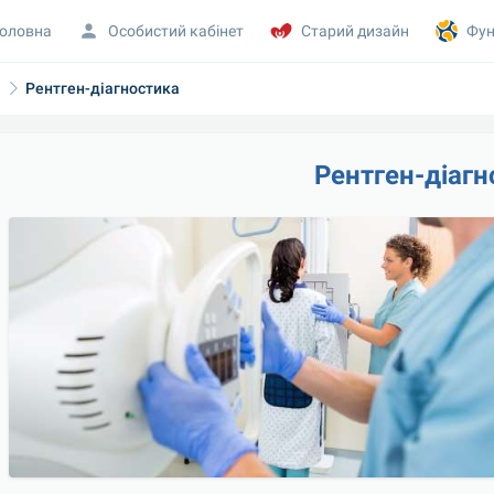
оловна
Особистий кабінет
Старий дизайн
Фун
а
Рентген-діагностика
Рентген-діагн