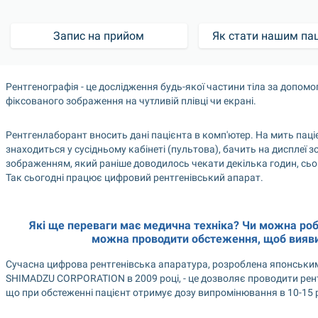
Запис на прийом
Як стати нашим па
Рентгенографія - це дослідження будь-якої частини тіла за допо
фіксованого зображення на чутливій плівці чи екрані.
Рентгенлаборант вносить дані пацієнта в комп'ютер. На мить паці
знаходиться у сусідньому кабінеті (пультова), бачить на дисплеї зо
зображенням, який раніше доводилось чекати декілька годин, сьо
Так сьогодні працює цифровий рентгенівський апарат.
Які ще переваги має медична техніка? Чи можна роб
можна проводити обстеження, щоб виявит
Сучасна цифрова рентгенівська апаратура, розроблена японським
SHIMADZU CORPORATION в 2009 році, - це дозволяє проводити рентге
що при обстеженні пацієнт отримує дозу випромінювання в 10-15 р