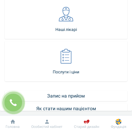
Наші лікарі
Послуги і ціни
Запис на прийом
Як стати нашим пацієнтом
Контакт-центр
Добробут
Інформація
Пацієнту
Головна
Особистий кабінет
Старий дизайн
Фундація