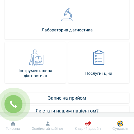
Лабораторна діагностика
Інструментальна
Послуги і ціни
діагностика
Запис на прийом
Як стати нашим пацієнтом?
Контакт-центр
Добробут
Інформація
Пацієнту
Головна
Особистий кабінет
Старий дизайн
Фундація