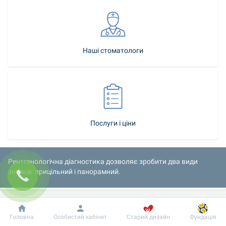
Наші стоматологи
Послуги і ціни
Рентгенологічна діагностика дозволяє зробити два види 
знімків: прицільний і панорамний.
Добробут
Інформація
Пацієнту
Головна
Особистий кабінет
Старий дизайн
Фундація