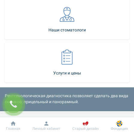
Наши стоматологи
Услуги и цены
Рентгенологическая диагностика позволяет сделать два вида 
снимков: прицельный и панорамный.
Добробут
Информация
Пациенту
Главная
Личный кабинет
Старый дизайн
Фондация