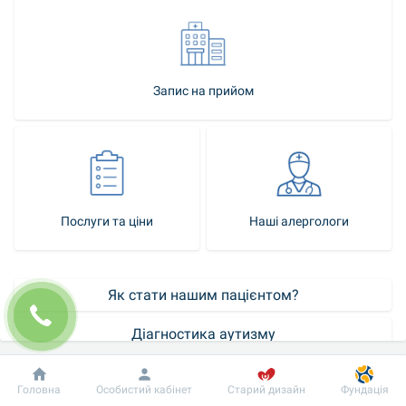
Запис на прийом
Послуги та ціни
Наші алергологи
Як стати нашим пацієнтом?
Діагностика аутизму
Контакт-центр
Добробут
Інформація
Пацієнту
Головна
Особистий кабінет
Старий дизайн
Фундація