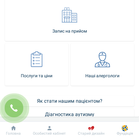
Запис на прийом
Послуги та ціни
Наші алергологи
Як стати нашим пацієнтом?
Діагностика аутизму
Контакт-центр
Добробут
Інформація
Пацієнту
Головна
Особистий кабінет
Старий дизайн
Фундація