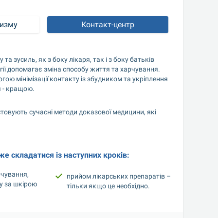
тизму
Контакт-центр
 зусиль, як з боку лікаря, так і з боку батьків 
ії допомагає зміна способу життя та харчування. 
ою мінімізації контакту із збудником та укріплення 
я - кращою.
товують сучасні методи доказової медицини, які 
же складатися із наступних кроків:
чування, 
прийом лікарських препаратів – 
 за шкірою 
тільки якщо це необхідно.