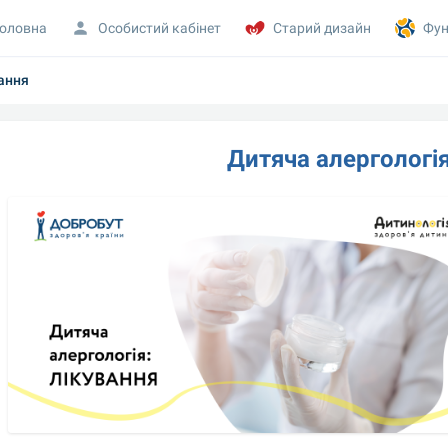
оловна
Особистий кабінет
Старий дизайн
Фун
ання
Дитяча алергологія