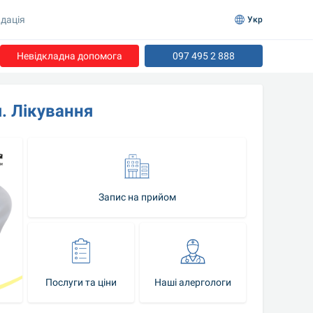
дація
Укр
Невідкладна допомога
097 495 2 888
. Лікування
Запис на прийом
Послуги та ціни
Наші алергологи