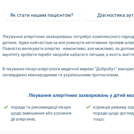
Як стати нашим пацієнтом?
Діагностика ау
Лікування алергічних захворювань потребує комплексного підходу та
дитини. Адже найчастіше за все уникнути негативних проявів алерг
Повністю вилікувати алергію - неможливо, але можливо, за допомог
імунітету зробити перебіг хвороби набагато легшим, а якість житт
В лікуванні лікарі-алергологи медичної мережі “Добробут” викорис
затверджені міжнародними та українськими протоколами.
Лікування алергічних захворювань у дітей мо
поради та рекомендації лікаря 
корекція режиму хар
щодо зменшення або усунення 
поради щодо догляду
дії алергенів; 
тощо;