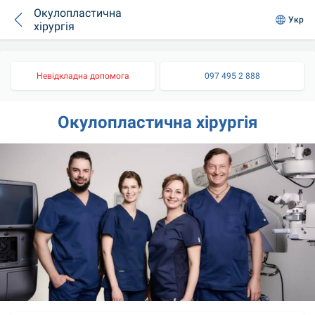
Окулопластична
Укр
хірургія
Невідкладна допомога
097 495 2 888
Окулопластична хірургія