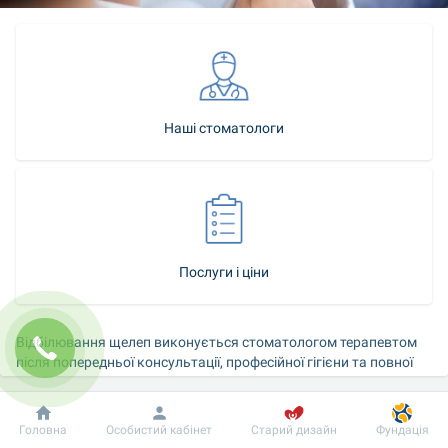
Наші стоматологи
Послуги і ціни
Відбілювання щелеп виконується стоматологом терапевтом 
після попередньої консультації, професійної гігієни та повної 
санації порожнини рота.
Добробут
Інформація
Пацієнту
Тривалість послуги: 
30 хвилин, виконує стоматолог 
Головна
Особистий кабінет
Старий дизайн
Фундація