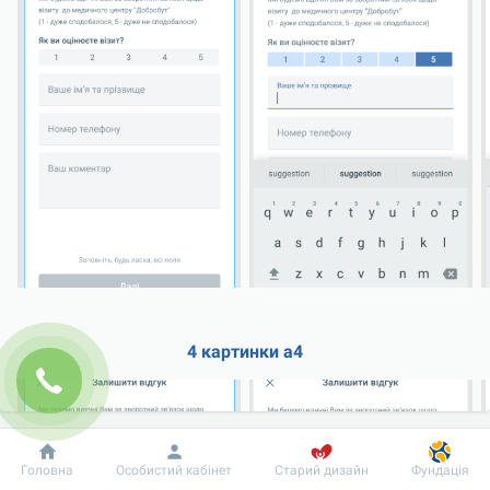
4 картинки а4
Добробут
Інформація
Пацієнту
Головна
Особистий кабінет
Старий дизайн
Фундація