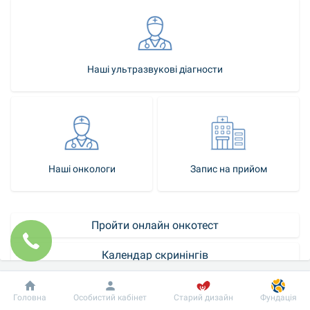
Наші ультразвукові діагности
Наші онкологи
Запис на прийом
Пройти онлайн онкотест
Календар скринінгів
Як стати нашим пацієнтом
Добробут
Інформація
Пацієнту
Головна
Особистий кабінет
Старий дизайн
Фундація