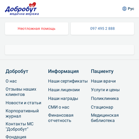
Рус
Неотложная помощь
097 495 2 888
Добробут
Информация
Пациенту
О нас
Наши сертификаты
Наши врачи
Отзывы наших 
Наши лицензии
Услуги и цены
клиентов
Наши награды
Поликлиника
Новости и статьи
СМИ о нас
Cтационар
Корпоративный 
Финансовая 
Медицинская 
журнал
отчетность
библиотека
Контакты МС 
"Добробут"
Фондация 