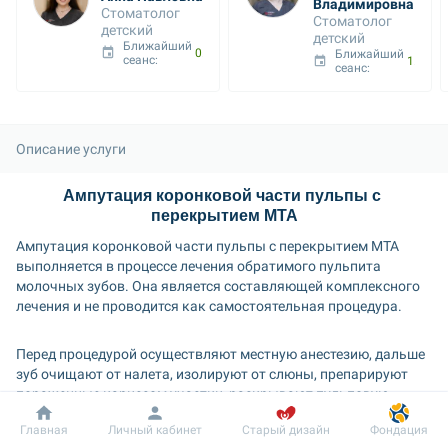
Владимировна
Стоматолог 
Стоматолог 
детский
детский
Ближайший 
09 авг. 09:00
Ближайший 
сеанс: 
11 авг. 16:30
сеанс: 
Описание услуги
Ампутация коронковой части пульпы с 
перекрытием MTA
Ампутация коронковой части пульпы с перекрытием MTA 
выполняется в процессе лечения обратимого пульпита 
молочных зубов. Она является составляющей комплексного 
лечения и не проводится как самостоятельная процедура.
Перед процедурой осуществляют местную анестезию, дальше 
зуб очищают от налета, изолируют от слюны, препарируют 
пораженные кариесом участки, раскрывают пульповую 
камеру, ампутируют коронковую часть пульпы, оценивают ее 
Добробут
Информация
Пациенту
Главная
Личный кабинет
Старый дизайн
Фондация
состояние и перекрывают препаратом МТА.