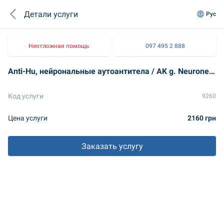
Детали услуги
Рус
Неотложная помощь
097 495 2 888
Anti-Hu, нейрональные аутоантитела / AK g. Neuronenkerne Hu-D (ANNA Typ I)
Код услуги
9260
Цена услуги
2160 грн
Заказать услугу