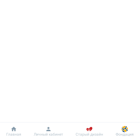
Добробут
Информация
Пациенту
Главная
Личный кабинет
Старый дизайн
Фондация