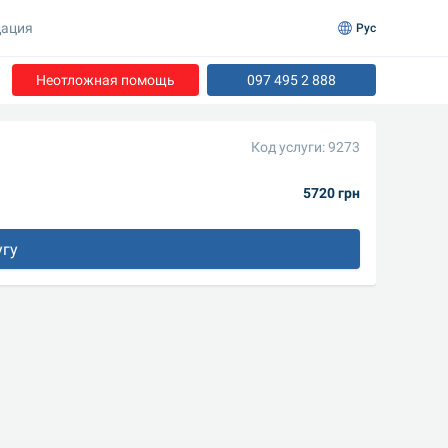
ация
Рус
Неотложная помощь
097 495 2 888
Код услуги: 9273
5720 грн
угу