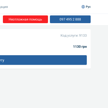
ация
Рус
Неотложная помощь
097 495 2 888
Код услуги: 9133
1130 грн
угу