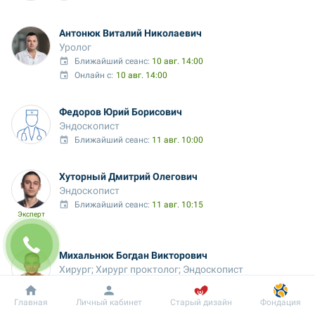
Антонюк Виталий Николаевич
Уролог
Ближайший сеанс: 
10 авг. 14:00
Онлайн с:
10 авг. 14:00
Федоров Юрий Борисович
Эндоскопист
Ближайший сеанс: 
11 авг. 10:00
Хуторный Дмитрий Олегович
Эндоскопист
Ближайший сеанс: 
11 авг. 10:15
Эксперт
Михальнюк Богдан Викторович
Хирург; Хирург проктолог; Эндоскопист
Ближайший сеанс: 
11 авг. 17:00
Онлайн с:
11 авг. 08:00
Добробут
Информация
Пациенту
Главная
Личный кабинет
Старый дизайн
Фондация
Врач выездных услуг