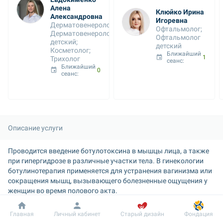
Алена 
Клюйко Ирина 
Александровна
Игоревна
Дерматовенеролог; 
Офтальмолог; 
Дерматовенеролог 
Офтальмолог 
детский; 
детский
Косметолог; 
Ближайший 
10 авг. 08:00
Трихолог
сеанс: 
Ближайший 
09 авг. 15:30
сеанс: 
Описание услуги
Проводится введение ботулотоксина в мышцы лица, а также 
при гипергидрозе в различные участки тела. В гинекологии 
ботулинотерапия применяется для устранения вагинизма или 
сокращения мышц, вызывающего болезненные ощущения у 
женщин во время полового акта.
Продолжительность услуги:
 30 минут
Добробут
Информация
Пациенту
Главная
Личный кабинет
Старый дизайн
Фондация