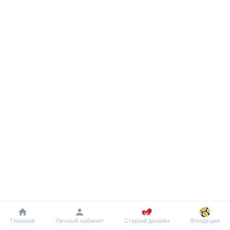
Добробут
Информация
Пациенту
Главная
Личный кабинет
Старый дизайн
Фондация