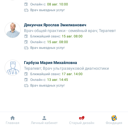
Онлайн с:
08 авг. 10:00
Врач выездных услуг
Дякунчак Ярослав Эмилианович
Врач общей практики - семейный врач; Терапевт
Ближайший сеанс: 
15 авг. 08:00
Онлайн с:
15 авг. 08:00
Врач выездных услуг
Гарбуза Мария Михайловна
Терапевт; Врач ультразвуковой диагностики
Ближайший сеанс: 
17 авг. 14:00
Онлайн с:
13 авг. 14:45
Врач выездных услуг
Добробут
Информация
Пациенту
Главная
Личный кабинет
Старый дизайн
Фондация