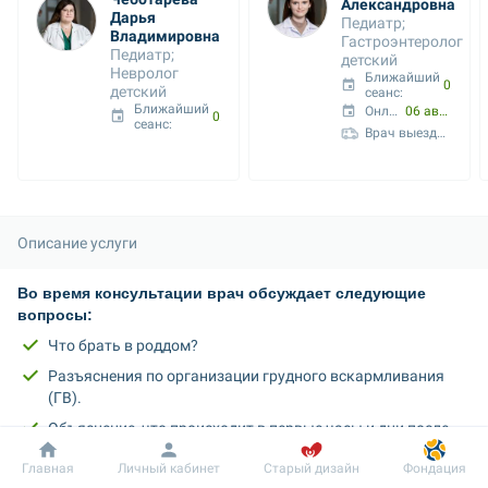
Александровна
Дарья 
Педиатр; 
Владимировна
Гастроэнтеролог 
Педиатр; 
детский
Невролог 
Ближайший 
06 авг. 08:00
детский
сеанс: 
Ближайший 
Онлайн с:
06 авг. 08:00
06 авг. 05:45
сеанс: 
Врач выездных услуг
Описание услуги
Во время консультации врач обсуждает следующие 
вопросы:
Что брать в роддом?
Разъяснения по организации грудного вскармливания 
(ГВ).
Объяснение, что происходит в первые часы и дни после 
родов.
Добробут
Информация
Пациенту
Главная
Личный кабинет
Старый дизайн
Фондация
Основы ухода за младенцем, в частности возможность 