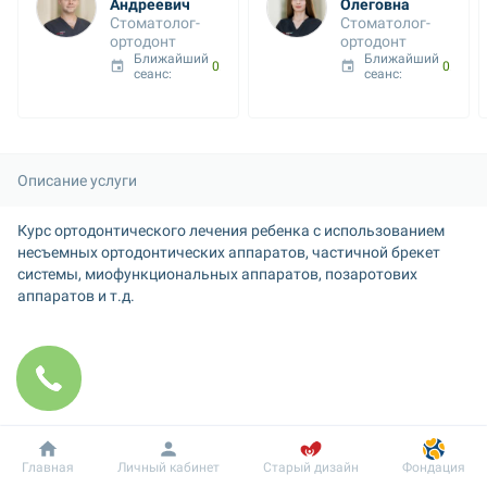
Андреевич
Олеговна
Стоматолог-
Стоматолог-
ортодонт
ортодонт
Ближайший 
Ближайший 
09 авг. 10:35
09 авг. 10:40
сеанс: 
сеанс: 
Описание услуги
Курс ортодонтического лечения ребенка с использованием 
несъемных ортодонтических аппаратов, частичной брекет 
системы, миофункциональных аппаратов, позаротових 
аппаратов и т.д.
Добробут
Информация
Пациенту
Главная
Личный кабинет
Старый дизайн
Фондация