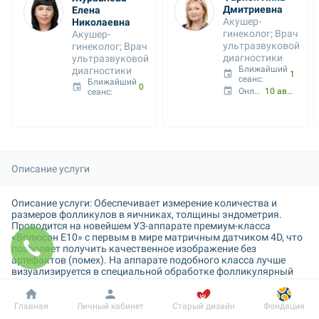
Дмитриевна
Елена 
Акушер-
Николаевна
гинеколог; Врач 
Акушер-
ультразвуковой 
гинеколог; Врач 
диагностики
ультразвуковой 
Ближайший 
диагностики
10 авг. 08:45
сеанс: 
Ближайший 
08 авг. 18:45
Онлайн с:
10 авг. 09:30
сеанс: 
Описание услуги
Описание услуги: Обеспечивает измерение количества и 
размеров фолликулов в яичниках, толщины эндометрия. 
Проводится на новейшем УЗ-аппарате премиум-класса 
«Волюсон Е10» с первым в мире матричным датчиком 4D, что 
позволяет получить качественное изображение без 
артефактов (помех). На аппарате подобного класса лучше 
визуализируется в специальной обработке фолликулярный 
аппарат яичников и состояние эндометрия.  

Методика сканирования –  трансвагинально (вагинальным 
Добробут
Информация
Пациенту
датчиком). Проводится объёмная 3D-реконструкция.

Главная
Личный кабинет
Старый дизайн
Фондация
Обязательно наличие полного УЗИ органов малого таза за 