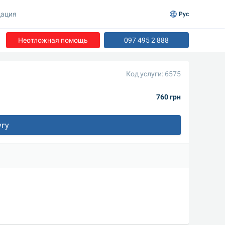
ация
Рус
Неотложная помощь
097 495 2 888
Код услуги: 6575
760 грн
угу