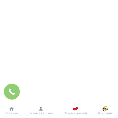
Добробут
Информация
Пациенту
Главная
Личный кабинет
Старый дизайн
Фондация