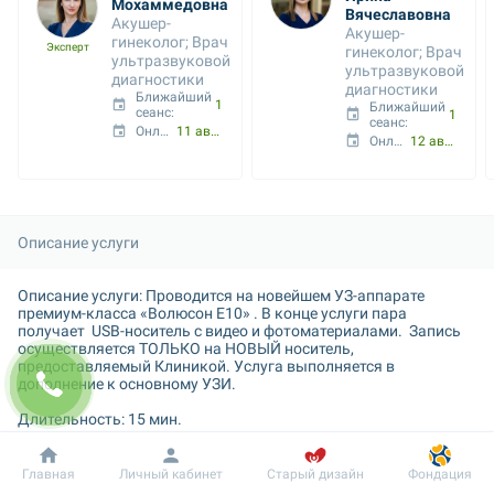
Мохаммедовна
Вячеславовна
Акушер-
Акушер-
гинеколог; Врач 
Эксперт
гинеколог; Врач 
ультразвуковой 
ультразвуковой 
диагностики
диагностики
Ближайший 
11 авг. 09:00
Ближайший 
сеанс: 
12 авг. 09:30
сеанс: 
Онлайн с:
11 авг. 09:00
Онлайн с:
12 авг. 09:30
Описание услуги
Описание услуги: Проводится на новейшем УЗ-аппарате 
премиум-класса «Волюсон Е10» . В конце услуги пара 
получает  USB-носитель с видео и фотоматериалами.  Запись 
осуществляется ТОЛЬКО на НОВЫЙ носитель, 
предоставляемый Клиникой. Услуга выполняется в 
дополнение к основному УЗИ. 

Длительность: 15 мин.

Стоимость: согласно прайса. 

Добробут
Информация
Пациенту
Главная
Личный кабинет
Старый дизайн
Фондация
Услуга предоставляется: кабинет пренатальной диагностики. 
