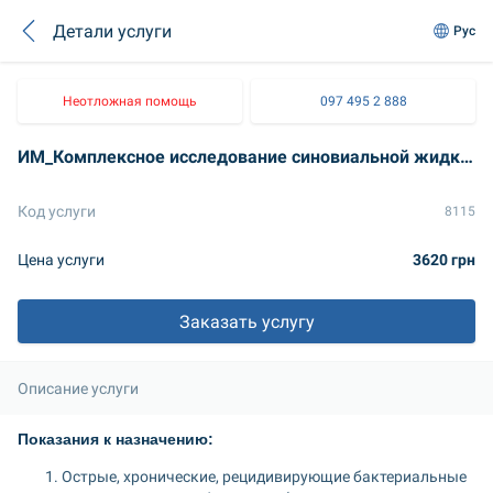
Детали услуги
Рус
Неотложная помощь
097 495 2 888
ИМ_Комплексное исследование синовиальной жидкости: идентификация аэробных и анаэробных микроорганизмов, грибов Candida spp. Предварительный результат. Антибиотикограмма из МИК и антимикотикограмма из МИК.
Код услуги
8115
Цена услуги
3620 грн
Заказать услугу
Описание услуги
Показания к назначению:
Острые, хронические, рецидивирующие бактериальные 