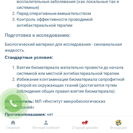
воспалительные заболевания (как локальные так и 
системные)
Перед оперативным вмешательством
Контроль эффективности проводимой 
антибактериальной терапии
Подготовка к исследованию:
Биологический материал для исследования - синовиальная 
жидкость.
Стандартные условия:
Взятие биоматериала желательно провести до начала 
системной или местной антибактериальной терапии.
Избежание контаминации биоматериала сапрофитной 
флорой из окружающих тканей (достигается путем 
соблюдения общих правил взятия биоматериала).
Исполнитель:
 МЛ «Институт микробиологических 
исследований»
Противопоказания:
 нет
Срок выполнения: 
72 ч - 336 ч (3-14 суток)
Добробут
Информация
Пациенту
Главная
Личный кабинет
Старый дизайн
Фондация
Услуга предоставляется на подразделениях (в 