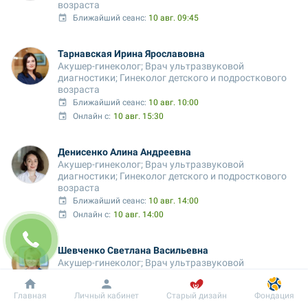
возраста
Ближайший сеанс: 
10 авг. 09:45
Тарнавская Ирина Ярославовна
Акушер-гинеколог; Врач ультразвуковой 
диагностики; Гинеколог детского и подросткового 
возраста
Ближайший сеанс: 
10 авг. 10:00
Онлайн с:
10 авг. 15:30
Денисенко Алина Андреевна
Акушер-гинеколог; Врач ультразвуковой 
диагностики; Гинеколог детского и подросткового 
возраста
Ближайший сеанс: 
10 авг. 14:00
Онлайн с:
10 авг. 14:00
Шевченко Светлана Васильевна
Акушер-гинеколог; Врач ультразвуковой 
диагностики; Гинеколог детского и подросткового 
возраста
Добробут
Информация
Пациенту
Главная
Личный кабинет
Старый дизайн
Фондация
Ближайший сеанс: 
10 авг. 15:30