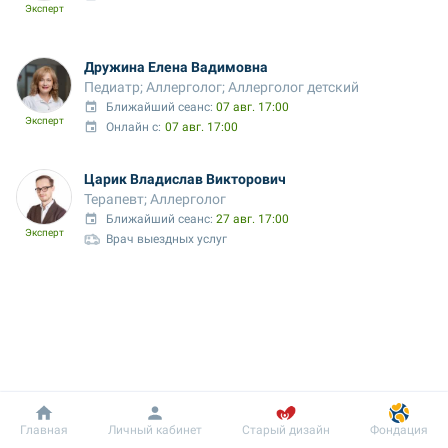
Эксперт
Дружина Елена Вадимовна
Педиатр; Аллерголог; Аллерголог детский
Ближайший сеанс: 
07 авг. 17:00
Эксперт
Онлайн с:
07 авг. 17:00
Царик Владислав Викторович
Терапевт; Аллерголог
Ближайший сеанс: 
27 авг. 17:00
Эксперт
Врач выездных услуг
Добробут
Информация
Пациенту
Главная
Личный кабинет
Старый дизайн
Фондация