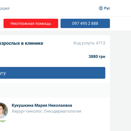
ация
Рус
Неотложная помощь
097 495 2 888
взрослых в клинике
Код услуги: 4713
3880 грн
угу
Кукушкина Мария Николаевна
Хирург-онколог; Онкодерматология
перт