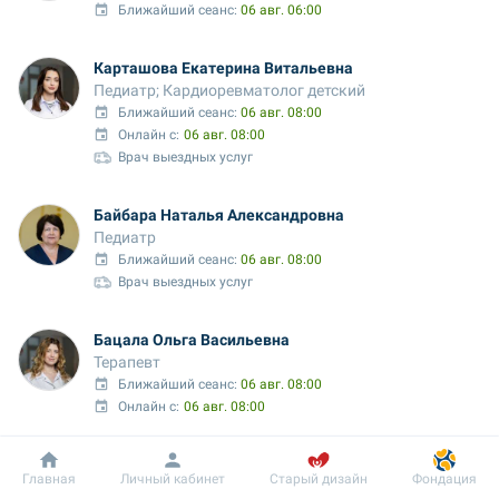
Ближайший сеанс: 
06 авг. 06:00
Карташова Екатерина Витальевна
Педиатр; Кардиоревматолог детский
Ближайший сеанс: 
06 авг. 08:00
Онлайн с:
06 авг. 08:00
Врач выездных услуг
Байбара Наталья Александровна
Педиатр
Ближайший сеанс: 
06 авг. 08:00
Врач выездных услуг
Бацала Ольга Васильевна
Терапевт
Ближайший сеанс: 
06 авг. 08:00
Онлайн с:
06 авг. 08:00
Засядько Анастасия Валерьевна
Добробут
Информация
Пациенту
Главная
Личный кабинет
Старый дизайн
Фондация
Педиатр; Эндокринолог детский