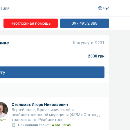
ация
Рус
Неотложная помощь
097 495 2 888
нике
Код услуги: 9231
2330 грн
угу
Стельмах Игорь Николаевич
Вертебролог; Врач физической и 
реабилитационной медицины (ФРМ); Ортопед-
травматолог; Реабилитолог
перт
Ближайший сеанс: 
14 авг. 15:45